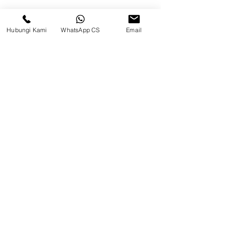
Permai, Jl. Perancis Blok E No. 15,
Jatimulya, Kec. Kosambi, Kab.
Tangerang, Banten
Hubungi Kami
WhatsApp CS
Email
Berau
Sosial Media
suryametalindoparts
Surya Metalindo Parts
0821-3337-3088
suryametalindoparts@gm
ail.com
Jl. Marsma Iswahyudi No. 87, Kel.