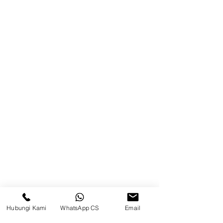
Brands
Kontak
Kompleks Pergudangan Kosambi
Permai, Jl. Perancis Blok E No. 15,
Jatimulya, Kec. Kosambi, Kab.
Tangerang, Banten
Berau
Sosial Media
suryametalindoparts
Hubungi Kami
WhatsApp CS
Email
Surya Metalindo Parts