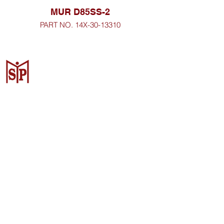
MUR D85SS-2
PART NO. 14X-30-13310
Surya Metalindo Parts
Samarinda
Jl. Pulau Banda No. 22-23, Karang
Mumus, Kec. Samarinda Kota, Kota
Samarinda, Kalimantan Timur
75242, Indonesia