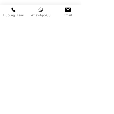
Permai, Jl. Perancis Blok E No. 15,
Jatimulya, Kec. Kosambi, Kab.
Tangerang, Banten
Hubungi Kami
WhatsApp CS
Email
Berau
Sosial Media
suryametalindoparts
Surya Metalindo Parts
0821-3337-3088
suryametalindoparts@gm
ail.com
Jl. Marsma Iswahyudi No. 87, Kel.