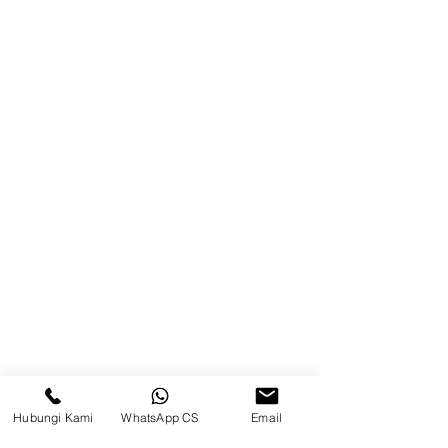
Brands
Kontak
Kompleks Pergudangan Kosambi
Permai, Jl. Perancis Blok E No. 15,
Jatimulya, Kec. Kosambi, Kab.
Tangerang, Banten
Berau
Sosial Media
suryametalindoparts
Hubungi Kami
WhatsApp CS
Email
Surya Metalindo Parts