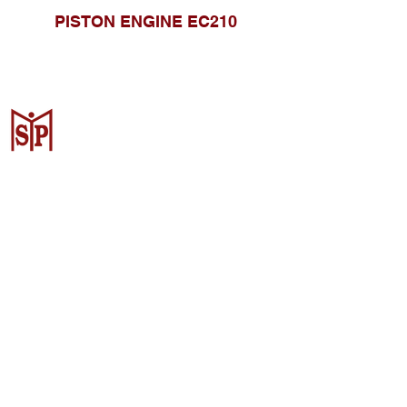
PISTON ENGINE EC210
Surya Metalindo Parts
Samarinda
Jl. Pulau Banda No. 22-23, Karang
Mumus, Kec. Samarinda Kota, Kota
Samarinda, Kalimantan Timur
75242, Indonesia