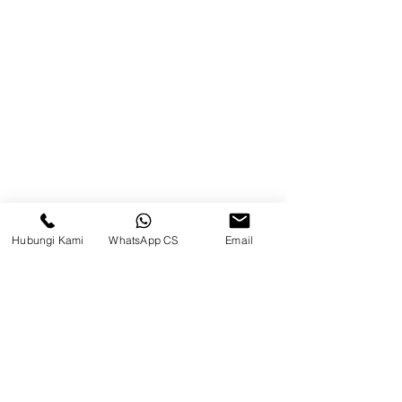
Brands
Kontak
Kompleks Pergudangan Kosambi
Permai, Jl. Perancis Blok E No. 15,
Jatimulya, Kec. Kosambi, Kab.
Tangerang, Banten
Berau
Hubungi Kami
WhatsApp CS
Email
Sosial Media
suryametalindoparts
Surya Metalindo Parts