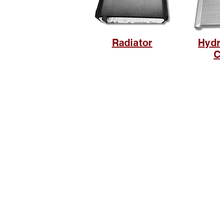
Radiator
Hydr
C