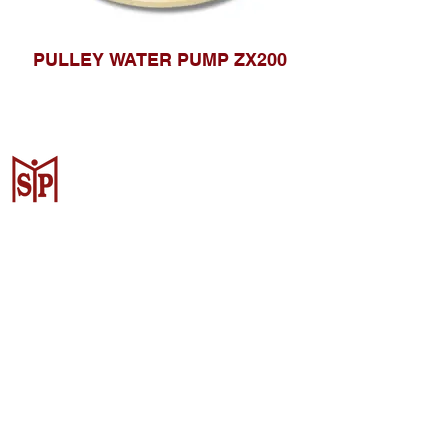
PULLEY WATER PUMP ZX200
Surya Metalindo Parts
Samarinda
Jl. Pulau Banda No. 22-23, Karang
Mumus, Kec. Samarinda Kota, Kota
Samarinda, Kalimantan Timur
75242, Indonesia