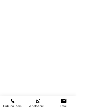
Blog
Brands
Kontak
Kompleks Pergudangan Kosambi
Permai, Jl. Perancis Blok E No. 15,
Jatimulya, Kec. Kosambi, Kab.
Tangerang, Banten
Berau
Sosial Media
suryametalindoparts
Hubungi Kami
WhatsApp CS
Email