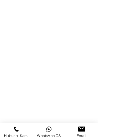
Blog
Brands
Kontak
Kompleks Pergudangan Kosambi
Permai, Jl. Perancis Blok E No. 15,
Jatimulya, Kec. Kosambi, Kab.
Tangerang, Banten
Berau
Sosial Media
suryametalindoparts
Hubungi Kami
WhatsApp CS
Email