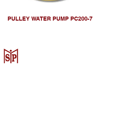
PULLEY WATER PUMP PC200-7
Surya Metalindo Parts
Samarinda
Jl. Pulau Banda No. 22-23, Karang
Mumus, Kec. Samarinda Kota, Kota
Samarinda, Kalimantan Timur
75242, Indonesia