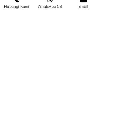
Hubungi Kami
WhatsApp CS
Email
Surya Metalindo Parts
0821-3337-3088
suryametalindoparts@gm
ail.com
Jl. Marsma Iswahyudi No. 87, Kel.
Rinding,
Kec. Teluk Bayur, Kab Berau,
Kalimantan Timur
Telp/CS : 0852-8587-8238
Tanjung Selor
Jl. Jelarai Raya, (Samping Apotek