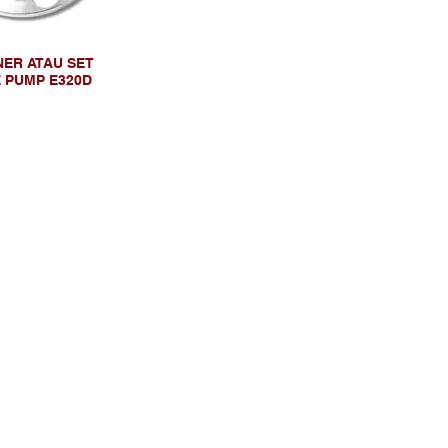
NER ATAU SET
 PUMP E320D
Telusuri Website