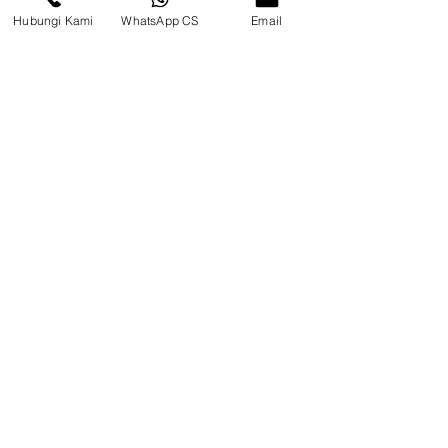
Hubungi Kami
WhatsApp CS
Email
Surya Metalindo Parts
0821-3337-3088
suryametalindoparts@gm
ail.com
Jl. Marsma Iswahyudi No. 87, Kel.
Rinding,
Kec. Teluk Bayur, Kab Berau,
Kalimantan Timur
Telp/CS : 0852-8587-8238
Tanjung Selor
Jl. Jelarai Raya, (Samping Apotek