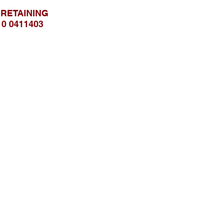
 RETAINING
0 0411403
Telusuri Website