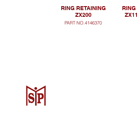
RING RETAINING
RING
ZX200
ZX11
PART NO.4146370
Surya Metalindo Parts