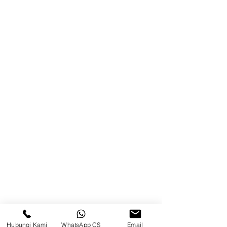
Blog
Brands
Kontak
Kompleks Pergudangan Kosambi
Permai, Jl. Perancis Blok E No. 15,
Jatimulya, Kec. Kosambi, Kab.
Tangerang, Banten
Berau
Sosial Media
suryametalindoparts
Hubungi Kami
WhatsApp CS
Email