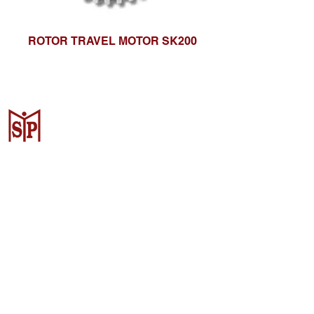
ROTOR TRAVEL MOTOR SK200
Surya Metalindo Parts
Samarinda
Jl. Pulau Banda No. 22-23, Karang
Mumus, Kec. Samarinda Kota, Kota
Samarinda, Kalimantan Timur
75242, Indonesia