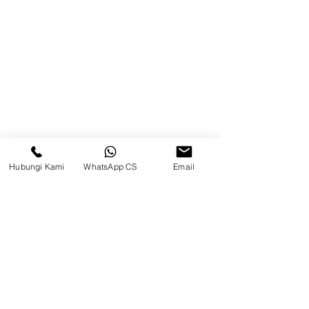
Kontak
Kompleks Pergudangan Kosambi
Permai, Jl. Perancis Blok E No. 15,
Jatimulya, Kec. Kosambi, Kab.
Tangerang, Banten
Berau
Hubungi Kami
WhatsApp CS
Email
Sosial Media
suryametalindoparts
Surya Metalindo Parts
0821-3337-3088