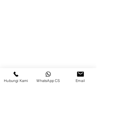
Brands
Kontak
Kompleks Pergudangan Kosambi
Permai, Jl. Perancis Blok E No. 15,
Jatimulya, Kec. Kosambi, Kab.
Tangerang, Banten
Berau
Hubungi Kami
WhatsApp CS
Email
Sosial Media
suryametalindoparts
Surya Metalindo Parts