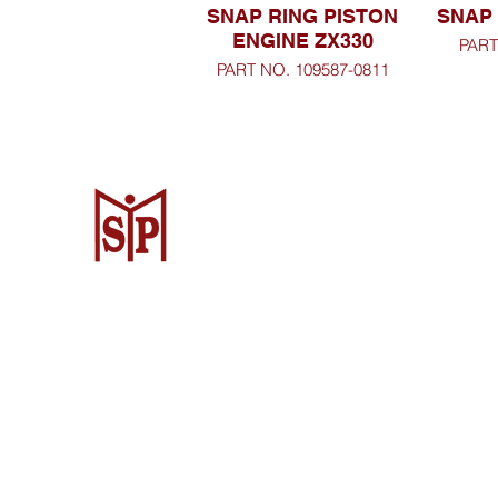
SNAP RING PISTON
SNAP 
ENGINE ZX330
PART
PART NO. 109587-0811
Surya Metalindo Parts
Samarinda
Jl. Pulau Banda No. 22-23, Karang Mu