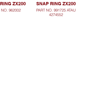
RING ZX200
SNAP RING ZX200
 NO. 962002
PART NO. 991725 ATAU
4274552
Telusuri Website
Beranda
Tentang Kami
mus, Kec.