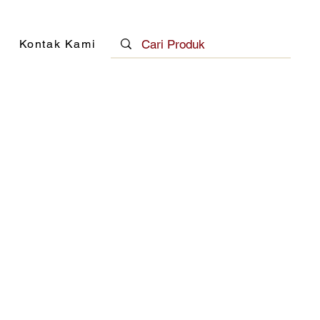
Kontak Kami