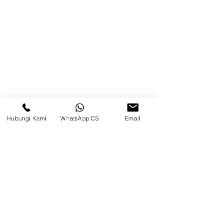
Kontak
Kompleks Pergudangan Kosambi
Permai, Jl. Perancis Blok E No. 15,
Jatimulya, Kec. Kosambi, Kab.
Tangerang, Banten
Berau
Hubungi Kami
WhatsApp CS
Email
Sosial Media
suryametalindoparts
Surya Metalindo Parts
0821-3337-3088