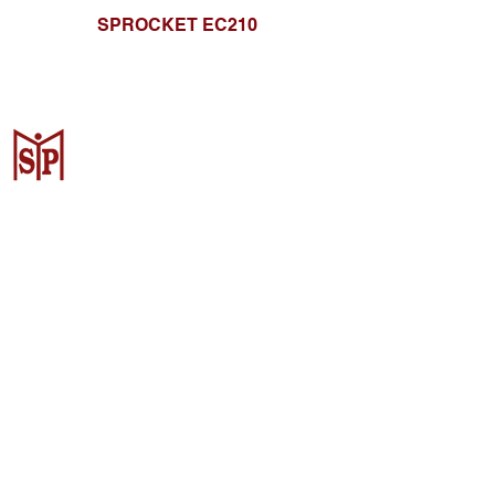
SPROCKET EC210
Surya Metalindo Parts
Samarinda
Jl. Pulau Banda No. 22-23, Karang
Mumus, Kec. Samarinda Kota, Kota
Samarinda, Kalimantan Timur
75242, Indonesia