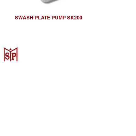
SWASH PLATE PUMP SK200
Surya Metalindo Parts
Samarinda
Jl. Pulau Banda No. 22-23, Karang
Mumus, Kec. Samarinda Kota, Kota
Samarinda, Kalimantan Timur
75242, Indonesia