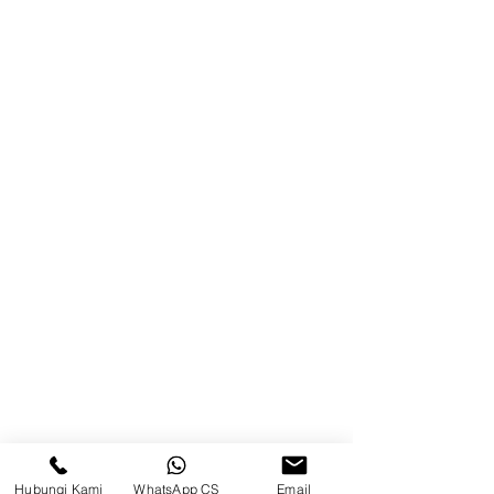
Blog
Brands
Kontak
Kompleks Pergudangan Kosambi
Permai, Jl. Perancis Blok E No. 15,
Jatimulya, Kec. Kosambi, Kab.
Tangerang, Banten
Berau
Sosial Media
suryametalindoparts
Hubungi Kami
WhatsApp CS
Email