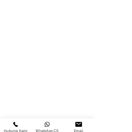
Blog
Brands
Kontak
Kompleks Pergudangan Kosambi
Permai, Jl. Perancis Blok E No. 15,
Jatimulya, Kec. Kosambi, Kab.
Tangerang, Banten
Berau
Sosial Media
suryametalindoparts
Hubungi Kami
WhatsApp CS
Email