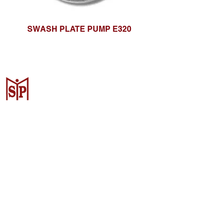
SWASH PLATE PUMP E320
Surya Metalindo Parts
Samarinda
Jl. Pulau Banda No. 22-23, Karang
Mumus, Kec. Samarinda Kota, Kota
Samarinda, Kalimantan Timur
75242, Indonesia