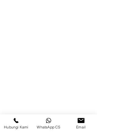
Brands
Kontak
Kompleks Pergudangan Kosambi
Permai, Jl. Perancis Blok E No. 15,
Jatimulya, Kec. Kosambi, Kab.
Tangerang, Banten
Berau
Sosial Media
suryametalindoparts
Hubungi Kami
WhatsApp CS
Email
Surya Metalindo Parts