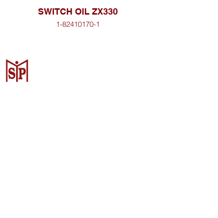
SWITCH OIL ZX330
1-82410170-1
Surya Metalindo Parts
Samarinda
Jl. Pulau Banda No. 22-23, Karang
Mumus, Kec. Samarinda Kota, Kota
Samarinda, Kalimantan Timur
75242, Indonesia