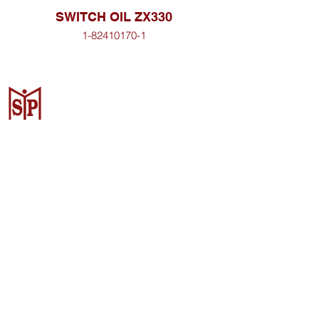
SWITCH OIL ZX330
1-82410170-1
Surya Metalindo Parts
Samarinda
Jl. Pulau Banda No. 22-23, Karang
Mumus, Kec. Samarinda Kota, Kota
Samarinda, Kalimantan Timur
75242, Indonesia