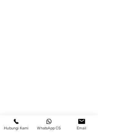
Brands
Kontak
Kompleks Pergudangan Kosambi
Permai, Jl. Perancis Blok E No. 15,
Jatimulya, Kec. Kosambi, Kab.
Tangerang, Banten
Berau
Sosial Media
suryametalindoparts
Hubungi Kami
WhatsApp CS
Email
Surya Metalindo Parts