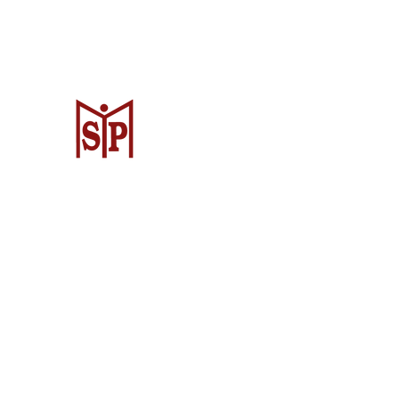
Surya Metalindo Parts
Samarinda
Jl. Pulau Banda No. 22-23, Karang Mu
Samarinda Kota, Kota Samarinda, Ka
Timur 75242, Indonesia