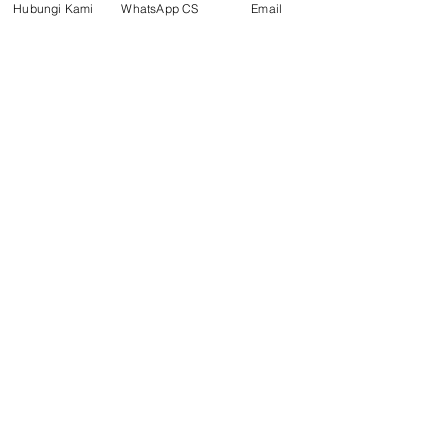
Hubungi Kami
WhatsApp CS
Email
Surya Metalindo Parts
0821-3337-3088
suryametalindoparts@gm
ail.com
Jl. Marsma Iswahyudi No. 87, Kel.
Rinding,
Kec. Teluk Bayur, Kab Berau,
Kalimantan Timur
Telp/CS : 0852-8587-8238
Tanjung Selor
Jl. Jelarai Raya, (Samping Apotek
Muqaddim) Tanjung Selor Hilir,