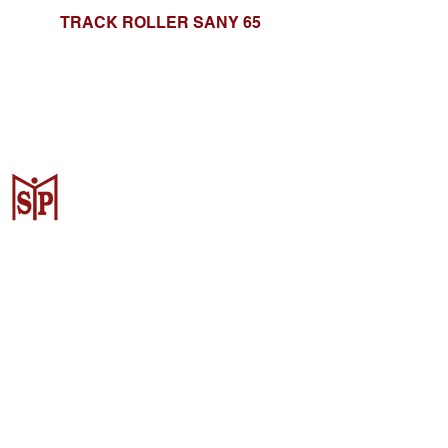
TRACK ROLLER SANY 65
Surya Metalindo Parts
Samarinda
Jl. Pulau Banda No. 22-23, Karang
Mumus, Kec. Samarinda Kota, Kota
Samarinda, Kalimantan Timur