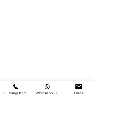
Blog
Brands
Kontak
Kompleks Pergudangan Kosambi
Permai, Jl. Perancis Blok E No. 15,
Jatimulya, Kec. Kosambi, Kab.
Tangerang, Banten
Hubungi Kami
WhatsApp CS
Email
Berau
Sosial Media
suryametalindoparts