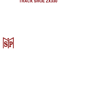
TRACK SHOE ZX330
Surya Metalindo Parts
Samarinda
Jl. Pulau Banda No. 22-23, Karang
Mumus, Kec. Samarinda Kota, Kota
Samarinda, Kalimantan Timur
75242, Indonesia