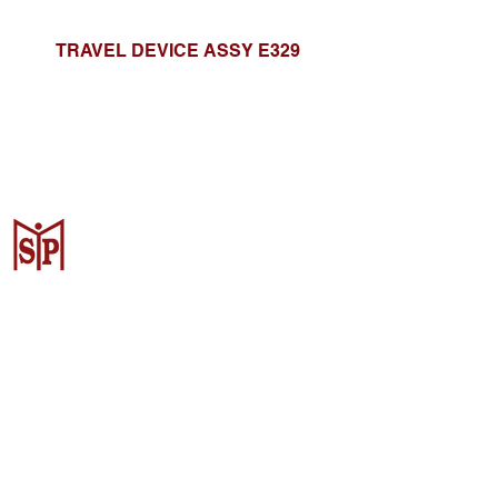
TRAVEL DEVICE ASSY E329
Surya Metalindo Parts
Samarinda
Jl. Pulau Banda No. 22-23, Karang
Mumus, Kec. Samarinda Kota, Kota