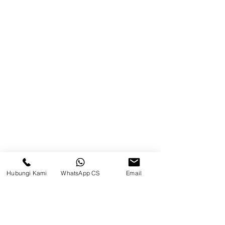
Produk
Blog
Brands
Kontak
Kompleks Pergudangan Kosambi
Permai, Jl. Perancis Blok E No. 15,
Jatimulya, Kec. Kosambi, Kab.
Tangerang, Banten
Hubungi Kami
WhatsApp CS
Email
Berau
Sosial Media