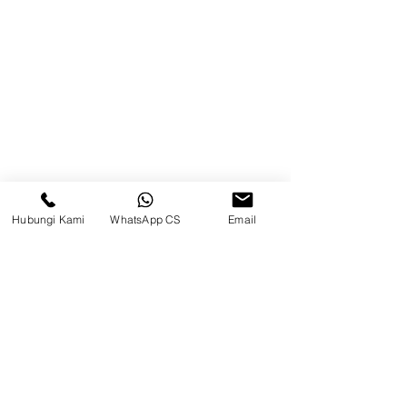
Kontak
Kompleks Pergudangan Kosambi
Permai, Jl. Perancis Blok E No. 15,
Jatimulya, Kec. Kosambi, Kab.
Tangerang, Banten
Berau
Hubungi Kami
WhatsApp CS
Email
Sosial Media
suryametalindoparts
Surya Metalindo Parts
0821-3337-3088