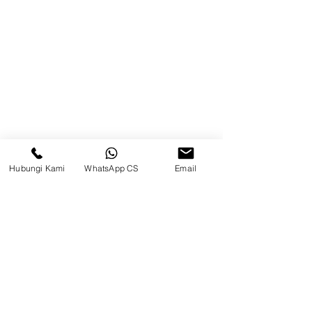
Kontak
Kompleks Pergudangan Kosambi
Permai, Jl. Perancis Blok E No. 15,
Jatimulya, Kec. Kosambi, Kab.
Tangerang, Banten
Berau
Hubungi Kami
WhatsApp CS
Email
Sosial Media
suryametalindoparts
Surya Metalindo Parts
0821-3337-3088