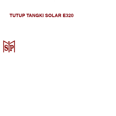
TUTUP TANGKI SOLAR E320
Surya Metalindo Parts
Samarinda
Jl. Pulau Banda No. 22-23, Karang
Mumus, Kec. Samarinda Kota, Kota
Samarinda, Kalimantan Timur
75242, Indonesia