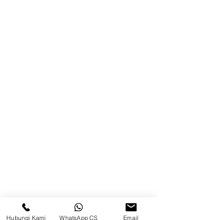
Blog
Brands
Kontak
Kompleks Pergudangan Kosambi
Permai, Jl. Perancis Blok E No. 15,
Jatimulya, Kec. Kosambi, Kab.
Tangerang, Banten
Berau
Sosial Media
suryametalindoparts
Hubungi Kami
WhatsApp CS
Email