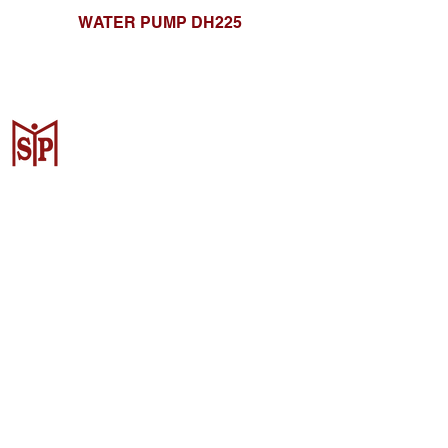
WATER PUMP DH225
Surya Metalindo Parts
Samarinda
Jl. Pulau Banda No. 22-23, Karang
Mumus, Kec. Samarinda Kota, Kota
Samarinda, Kalimantan Timur
75242, Indonesia