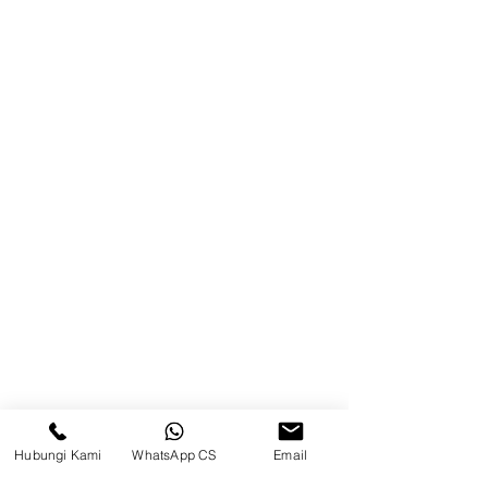
Brands
Kontak
Kompleks Pergudangan Kosambi
Permai, Jl. Perancis Blok E No. 15,
Jatimulya, Kec. Kosambi, Kab.
Tangerang, Banten
Berau
Sosial Media
suryametalindoparts
Hubungi Kami
WhatsApp CS
Email
Surya Metalindo Parts