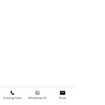
Brands
Kontak
Kompleks Pergudangan Kosambi
Permai, Jl. Perancis Blok E No. 15,
Jatimulya, Kec. Kosambi, Kab.
Tangerang, Banten
Berau
Sosial Media
suryametalindoparts
Hubungi Kami
WhatsApp CS
Email
Surya Metalindo Parts