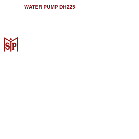
WATER PUMP DH225
Surya Metalindo Parts
Samarinda
Jl. Pulau Banda No. 22-23, Karang
Mumus, Kec. Samarinda Kota, Kota
Samarinda, Kalimantan Timur
75242, Indonesia