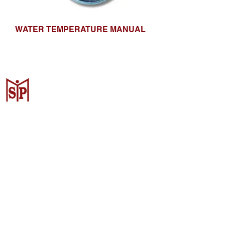
WATER TEMPERATURE MANUAL
Surya Metalindo Parts
Samarinda
Jl. Pulau Banda No. 22-23, Karang
Mumus, Kec. Samarinda Kota, Kota
Samarinda, Kalimantan Timur
75242, Indonesia