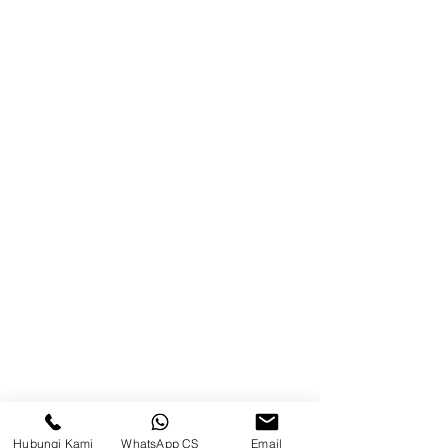
Blog
Brands
Kontak
Kompleks Pergudangan Kosambi
Permai, Jl. Perancis Blok E No. 15,
Jatimulya, Kec. Kosambi, Kab.
Tangerang, Banten
Berau
Sosial Media
suryametalindoparts
Hubungi Kami
WhatsApp CS
Email