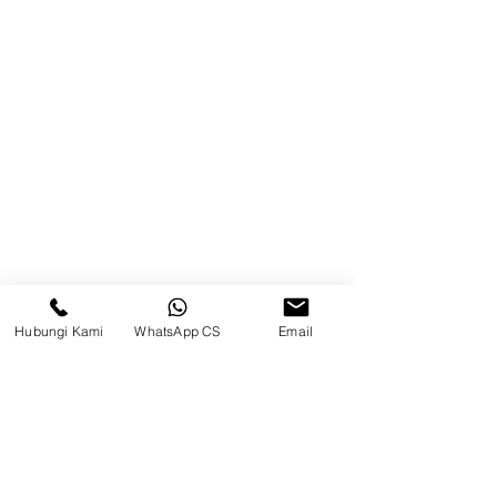
Surya Metalindo Parts
Samarinda
Jl. Pulau Banda No. 22-23, Karang
Mumus, Kec. Samarinda Kota, Kota
Samarinda, Kalimantan Timur
75242, Indonesia
Hubungi Kami
WhatsApp CS
Email
Warehouse Samarinda
JL. P. Suryanata, Bukit Pinang,
Samarinda Ulu, Samarinda City,
East Kalimantan 75131