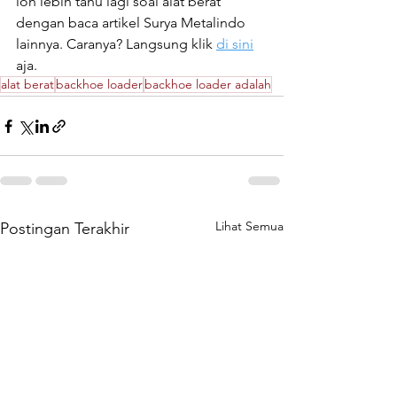
loh lebih tahu lagi soal alat berat 
dengan baca artikel Surya Metalindo 
lainnya. Caranya? Langsung klik 
di sini
aja.
alat berat
backhoe loader
backhoe loader adalah
Lihat Semua
Postingan Terakhir