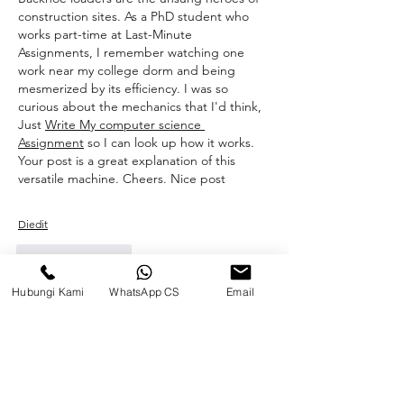
construction sites. As a PhD student who 
works part-time at Last-Minute 
Assignments, I remember watching one 
work near my college dorm and being 
mesmerized by its efficiency. I was so 
curious about the mechanics that I'd think, 
Just 
Write My computer science 
Assignment
 so I can look up how it works. 
Your post is a great explanation of this 
versatile machine. Cheers. Nice post
Diedit
Suka
Balas
Hubungi Kami
WhatsApp CS
Email
Zakk Daniel
11 Jun
A backhoe loader is a strong construction 
machine used for digging, loading, and 
moving soil, often seen in building sites and 