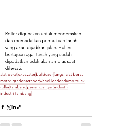
Roller digunakan untuk mengeraskan 
dan memadatkan permukaan tanah 
yang akan dijadikan jalan. Hal ini 
bertujuan agar tanah yang sudah 
dipadatkan tidak akan amblas saat 
dilewati.
alat berat
excavator
bulldozer
fungsi alat berat
motor grader
scraper
wheel loader
dump truck
roller
tambang
penambangan
industri
industri tambang