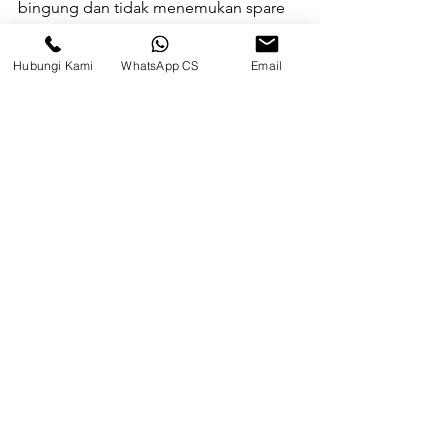
bingung dan tidak menemukan spare 
part alat berat berkualitas. 
Surya 
Metalindo Parts
 menyediakan berbagai 
Hubungi Kami
WhatsApp CS
Email
merek dan jenis spare part alat berat.
alat berat
bulldozer
motor grader
scraper
jenis alat berat
jenis alat berat pengolahan lahan
Lihat Semua
Postingan Terakhir