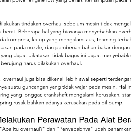
adalah power engine low yang berarti kemampuan pada 
 dilakukan tindakan overhaul sebelum mesin tidak menga
u berat. Beberapa hal yang biasanya menyebabkan overha
ada kompresi, katup yang mengalami aus, teaming terba
usakan pada nozzle, dan pemberian bahan bakar dengan k
 yang dapat dikatakan tidak bagus ini dapat menyebabk
berujung harus dilakukan overhaul.
 overhaul juga bisa dikenali lebih awal seperti terdenga
nya suatu guncangan yang tidak wajar pada mesin. Hal in
ring yang longgar, crankshaft mengalami kerusakan, sta
spring rusak bahkan adanya kerusakan pada oil pump.
elakukan Perawatan Pada Alat Ber
 "Apa itu overhaul?" dan "Penyebabnya" udah pahamkan