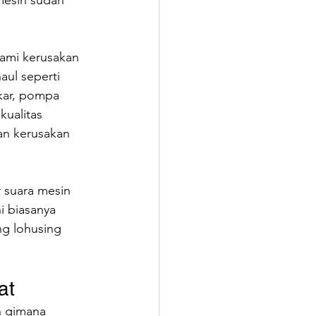
mesin sudah 
lami kerusakan 
ul seperti 
kar, pompa 
ualitas 
an kerusakan 
r suara mesin 
i biasanya 
ng lohusing 
at
 gimana 