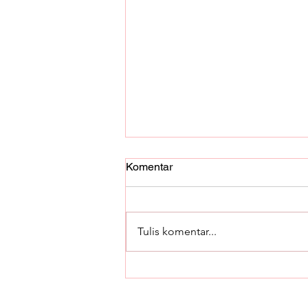
Komentar
Tulis komentar...
Berikut Komponen Utama
Excavator dan Fungsinya