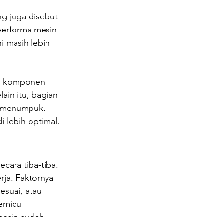
ng juga disebut 
performa mesin 
i masih lebih 
u komponen 
ain itu, bagian 
h menumpuk. 
 lebih optimal.
cara tiba-tiba. 
ja. Faktornya 
suai, atau 
emicu 