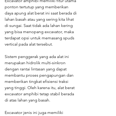
Excavator amphibi memiliki fitur utama 
ponton tertutup yang memberikan 
daya apung alat berat ini saat berada di 
lahan basah atau yang sering kita lihat 
di sungai. Saat tidak ada lahan kering 
yang bisa menopang excavator, maka 
terdapat opsi untuk memasang spuds 
vertical pada alat tersebut.
Sistem penggerak yang ada alat ini 
merupakan hidrolik multi-sinkron 
dengan rantai lintasan yang dapat 
membantu proses pengapungan dan 
memberikan tingkat efisiensi traksi 
yang tinggi. Oleh karena itu, alat berat 
excavator amphibi tetap stabil berada 
di atas lahan yang basah.
Excavator jenis ini juga memiliki 