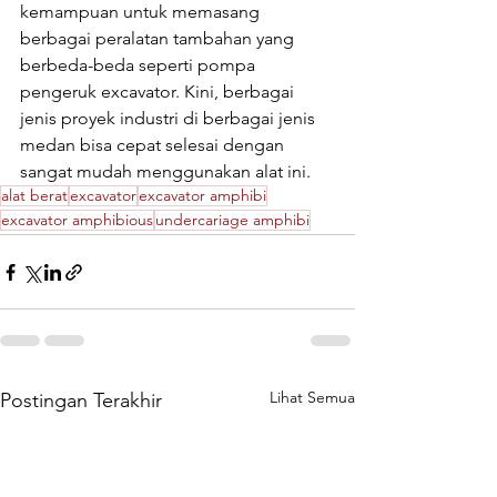
kemampuan untuk memasang 
berbagai peralatan tambahan yang 
berbeda-beda seperti pompa 
pengeruk excavator. Kini, berbagai 
jenis proyek industri di berbagai jenis 
medan bisa cepat selesai dengan 
sangat mudah menggunakan alat ini.
alat berat
excavator
excavator amphibi
excavator amphibious
undercariage amphibi
Lihat Semua
Postingan Terakhir