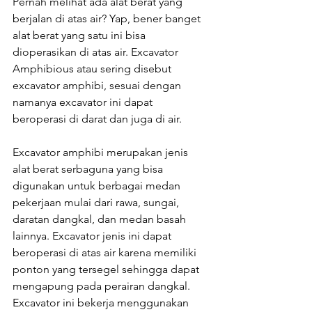
Pernah melihat ada alat berat yang 
berjalan di atas air? Yap, bener banget 
alat berat yang satu ini bisa 
dioperasikan di atas air. Excavator 
Amphibious atau sering disebut 
excavator amphibi, sesuai dengan 
namanya excavator ini dapat 
beroperasi di darat dan juga di air.
Excavator amphibi merupakan jenis 
alat berat serbaguna yang bisa 
digunakan untuk berbagai medan 
pekerjaan mulai dari rawa, sungai, 
daratan dangkal, dan medan basah 
lainnya. Excavator jenis ini dapat 
beroperasi di atas air karena memiliki 
ponton yang tersegel sehingga dapat 
mengapung pada perairan dangkal. 
Excavator ini bekerja menggunakan 