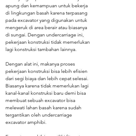
apung dan kemampuan untuk bekerja 
di lingkungan basah karena terpasang 
pada excavator yang digunakan untuk 
mengeruk di area berair atau biasanya 
di sungai. Dengan undercarriage ini, 
pekerjaan konstruksi tidak memerlukan 
lagi konstruksi tambahan lainnya.
Dengan alat ini, makanya proses 
pekerjaan konstruksi bisa lebih efisien 
dari segi biaya dan lebih cepat selesai. 
Biasanya karena tidak memerlukan lagi 
kanal-kanal konstruksi baru demi bisa 
membuat sebuah excavator bisa 
melewati lahan basah karena sudah 
tergantikan oleh undercarriage 
excavator amphibi.