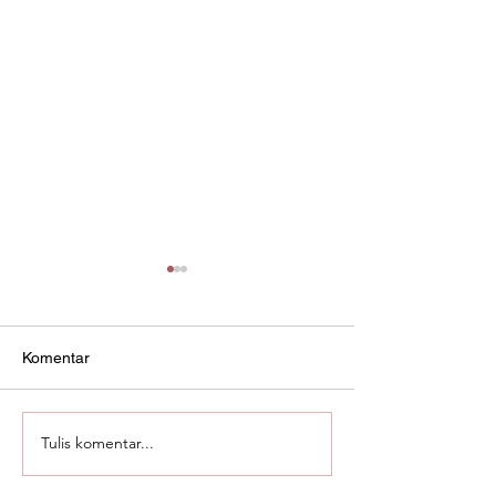
Komentar
Tulis komentar...
Backhoe Loader: Apa Itu,
Motor Grader: Ap
Fungsi dan Cara Kerjanya
Fungsi dan Cara