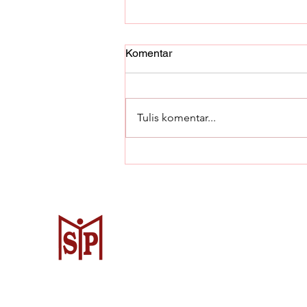
Komentar
Tulis komentar...
Berikut Komponen Utama
Excavator dan Fungsinya
Surya Metalindo Parts