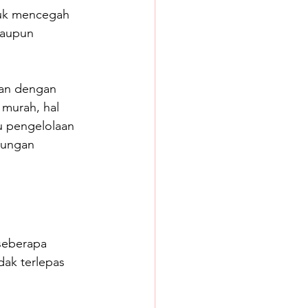
tuk mencegah 
maupun 
kan dengan 
 murah, hal 
u pengelolaan 
tungan 
seberapa 
dak terlepas 