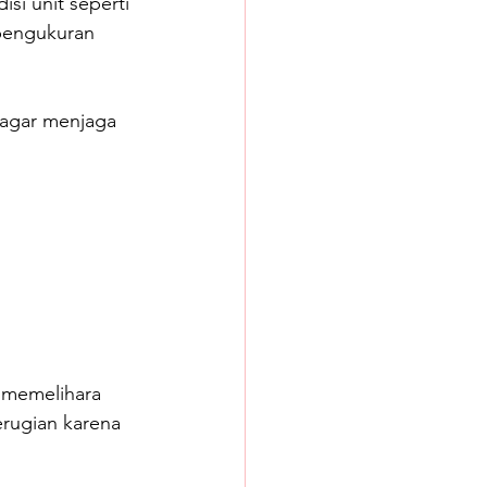
i unit seperti 
 pengukuran 
 agar menjaga 
 memelihara 
erugian karena 