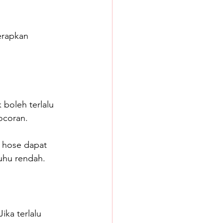
erapkan 
boleh terlalu 
ocoran.
 hose dapat 
uhu rendah.
ka terlalu 