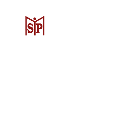
Surya Metalindo Parts
Samarinda
Jl. Pulau Banda No. 22-23, Karang Mu
Samarinda Kota, Kota Samarinda, Ka
Timur 75242, Indonesia
Warehouse Samarinda