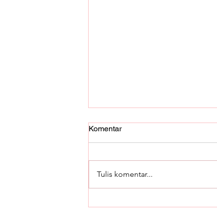
Komentar
Tulis komentar...
Berikut Komponen Utama
Excavator dan Fungsinya