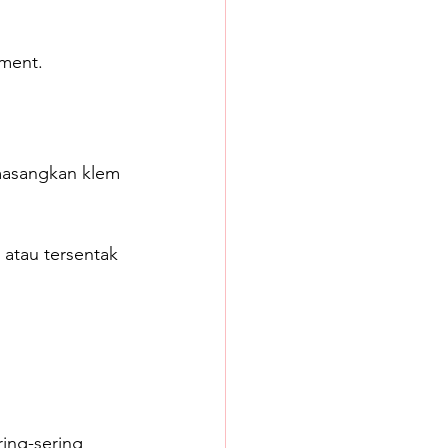
hment.
masangkan klem 
atau tersentak 
ing-sering 