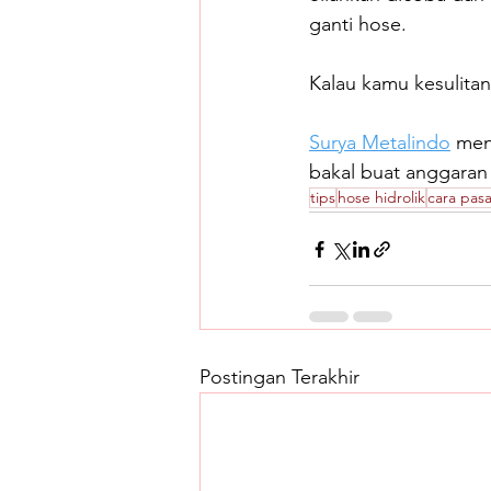
ganti hose.
Kalau kamu kesulitan
Surya Metalindo
 men
bakal buat anggaran
tips
hose hidrolik
cara pas
Postingan Terakhir